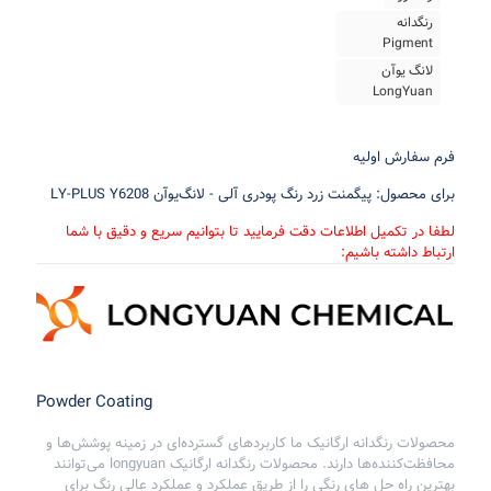
رنگدانه
Pigment
لانگ یوآن
LongYuan
فرم سفارش اولیه
برای محصول: پیگمنت زرد رنگ پودری آلی - لانگ‌یوآن LY-PLUS Y6208
لطفا در تکمیل اطلاعات دقت فرمایید تا بتوانیم سریع و دقیق با شما
ارتباط داشته باشیم:
Powder Coating
محصولات رنگدانه ارگانیک ما کاربردهای گسترده‌ای در زمینه پوشش‌ها و
محافظت‌کننده‌ها دارند.
محصولات رنگدانه ارگانیک longyuan می‌توانند
بهترین راه حل های رنگی را از طریق عملکرد و عملکرد عالی رنگ برای