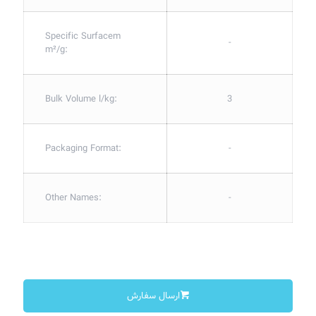
Specific Surfacem
-
m²/g:
Bulk Volume l/kg:
3
Packaging Format:
-
Other Names:
-
ارسال سفارش