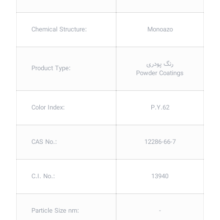
Chemical Structure:
Monoazo
رنگ پودری
Product Type:
Powder Coatings
Color Index:
P.Y.62
CAS No.:
12286-66-7
C.I. No.:
13940
Particle Size nm:
-