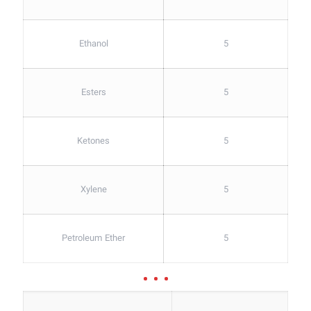
Ethanol
5
Esters
5
Ketones
5
Xylene
5
Petroleum Ether
5