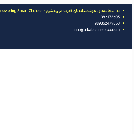
به انتخاب‌های هوشمندانه‌تان قدرت می‌بخشیم - Empowering Smart Choices
982173605
989362479850
info@arkabusinessco.com