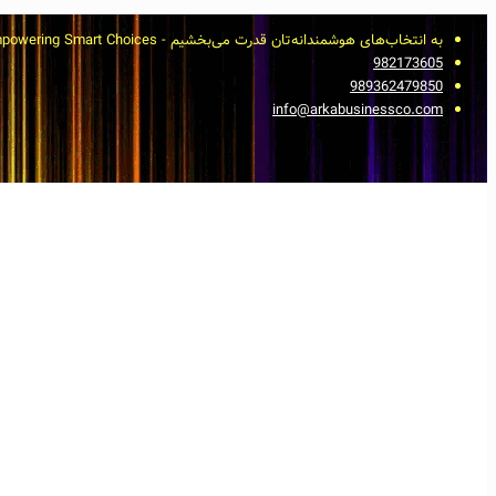
به انتخاب‌های هوشمندانه‌تان قدرت می‌بخشیم - Empowering Smart Choices
982173605
989362479850
info@arkabusinessco.com