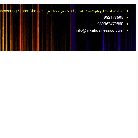
به انتخاب‌های هوشمندانه‌تان قدرت می‌بخشیم - Empowering Smart Choices
982173605
989362479850
info@arkabusinessco.com