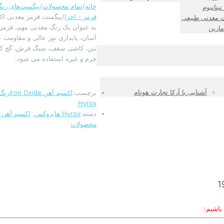
خانه
/
تمام محصولات
/
پیگمنت‌های رن
تیتانیوم
قرمز - اخرا
/
پیگمنت قرمز معدنی اکس
ت معدنی طبیعی
به عنوان یک رنگ معدنی مهم، قرمز 
مارین
آسان، پایداری نور عالی و مقاومت ع
بتن، کاشی سقف، سنگ فرش، گچ کار
چرم و غیره استفاده می شود.
آشنایی با آرکا تجارت هونام
برچسب:
اکسید آهن Iron Oxide
رنگ 
Hyrox
دسته:
Hyrox هایروکس
,
اکسید آهن ق
محصولات
باشیم: