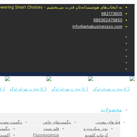
به انتخاب‌های هوشمندانه‌تان قدرت می‌بخشیم - Empowering Smart Choices
982173605
989362479850
info@arkabusinessco.com
محصولات
فیلرهای معدنی
پیگمنت‌های خاص
پیگمنت‌ معدن
پودر میکرونیزه
فلورسنت
پیگمنت
کربنات کلسیم
Fluorescence
اکسید‌