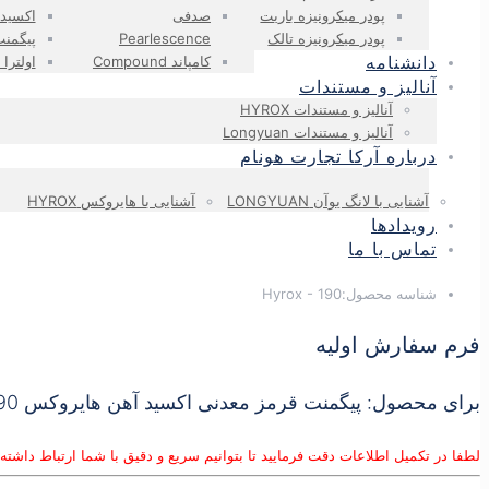
پودر میکرونیزه باریت
صدفی
اکسید 
پودر میکرونیزه تالک
Pearlescence
پیگمن
دانشنامه
کامپاند Compound
اولترا 
آنالیز و مستندات
آنالیز و مستندات HYROX
آنالیز و مستندات Longyuan
درباره آرکا تجارت هونام
آشنایی با لانگ یوآن LONGYUAN
آشنایی با هایروکس HYROX
رویدادها
تماس با ما
شناسه محصول:
Hyrox - 190
فرم سفارش اولیه
برای محصول: پیگمنت قرمز معدنی اکسید آهن هایروکس 190
لطفا در تکمیل اطلاعات دقت فرمایید تا بتوانیم سریع و دقیق با شما ارتباط داشته 