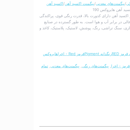
گی
/
پیگمنت‌های معدنی
/
پیگمنت اکسید آهن
/
اکسید آهن
ید آهن هایروکس 190
اکسید آهن دارای کدورت بالا، قدرت رنگی قوی، پراکندگی
الی در برابر آب و هوا است.
به طور گسترده در صنایع
ی، سنگ تراشی، رنگ، پوشش، لاستیک، پلاستیک، کاغذ و
قرمز RED
رنگدانه Pigment
قرمز Red - اخرا
هایروکس
رمز - اخرا
,
پیگمنت‌های رنگی
,
پیگمنت‌های معدنی
,
تمام