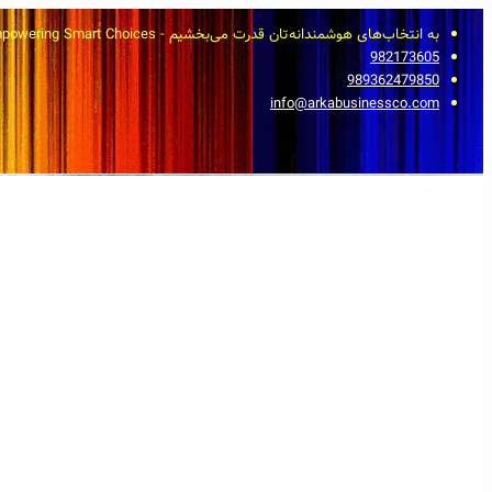
به انتخاب‌های هوشمندانه‌تان قدرت می‌بخشیم - Empowering Smart Choices
982173605
989362479850
info@arkabusinessco.com