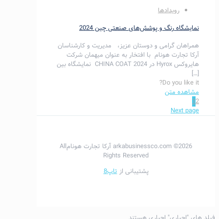
رویدادها
نمایشگاه رنگ و پوشش‌های صنعتی چین 2024
همراهان گرامی و دوستان عزیز، مدیریت و کارشناسان
آرکا تجارت هونام با افتخار به عنوان میهمان شرکت
هایروکس Hyrox در CHINA COAT 2024 نمایشگاه بین
[…]
Do you like it?
مشاهده متن
1
2
Next page
2026© arkabusinessco.com آرکا تجارت هونامAll
Rights Reserved
پشتیبانی از
تاپ8
فیلد های "
اجباری
" اجباری هستند