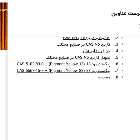
به انتخاب‌های هوشمندانه‌تان قدرت می‌بخشیم - Empowering Smart Choices
رست عناوین
982173605
989362479850
info@arkabusinessco.com
ساختار CAS Number
اهمیت و کاربردهای CAS No
کاربرد CAS No در صنایع مختلف
جدول مقایسه‌ای
نمودار کاربرد CAS No در صنایع مختلف
پیگمنت زرد 13 (Pigment Yellow 13) – CAS 5102-83-0
پیگمنت زرد 83 (Pigment Yellow 83) – CAS 5567-15-7
مقایسه
←