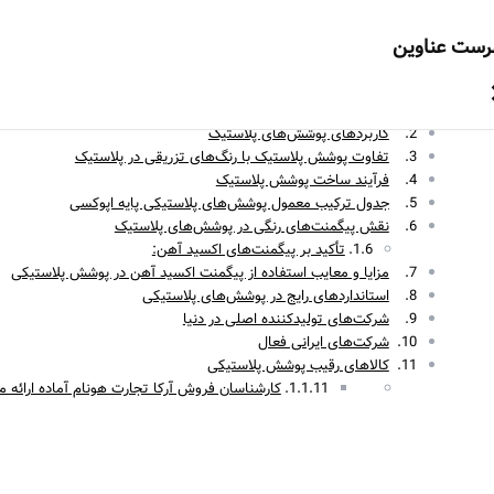
به انتخاب‌های هوشمندانه‌تان قدرت می‌بخشیم - Empowering Smart Choices
رست عناوین
982173605
989362479850
info@arkabusinessco.com
پوشش پلاستیک چیست؟
کاربردهای پوشش‌های پلاستیک
تفاوت پوشش‌ پلاستیک با رنگ‌های تزریقی در پلاستیک
فرآیند ساخت پوشش پلاستیک
جدول ترکیب معمول پوشش‌های پلاستیکی پایه اپوکسی
نقش پیگمنت‌های رنگی در پوشش‌های پلاستیک
تأکید بر پیگمنت‌های اکسید آهن:
مزایا و معایب استفاده از پیگمنت اکسید آهن در پوشش پلاستیکی
استانداردهای رایج در پوشش‌های پلاستیکی
شرکت‌های تولیدکننده اصلی در دنیا
شرکت‌های ایرانی فعال
کالاهای رقیب پوشش پلاستیکی
کارشناسان فروش آرکا تجارت هونام آماده ارائه م
←