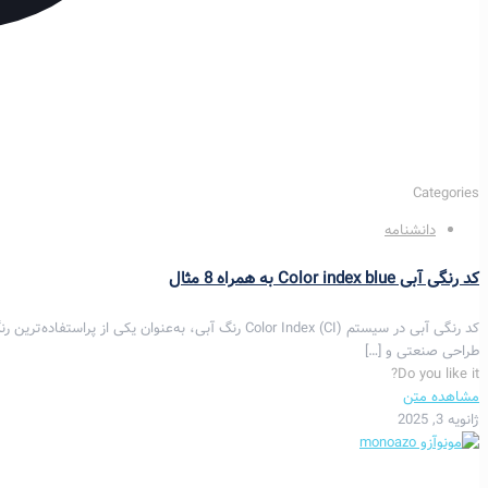
Categories
دانشنامه
کد رنگی آبی Color index blue به همراه 8 مثال
کد رنگی آبی در سیستم Color Index (CI) رنگ آبی، به‌عنوان
طراحی صنعتی و
[…]
Do you like it?
مشاهده متن
ژانویه 3, 2025