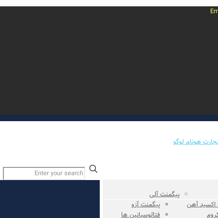
✕
پیگمنت آلی
 اکسید آهن
پیگمنت آزو
کروم
فتالوسیانین ها