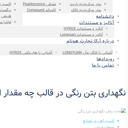
پودر میکرونیزه باریت
صدفی Pearlescence
اکسید ت
پودر میکرونیزه تالک
کامپاند Compound
پیگمنت
دانشنامه
طبیعی
آنالیز و مستندات
اولترا م
آنالیز و مستندات HYROX
آنالیز و مستندات Longyuan
درباره آرکا تجارت هونام
آشنایی با لانگ یوآن LONGYUAN
آشنایی با هایروکس HYROX
رویدادها
تماس با ما
نگهداری بتن رنگی در قالب چه مقدار
اکسید آهن در صنایع
سیمان و بتن