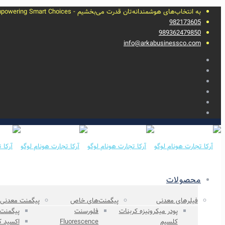
به انتخاب‌های هوشمندانه‌تان قدرت می‌بخشیم - Empowering Smart Choices
982173605
989362479850
info@arkabusinessco.com
محصولات
فیلرهای معدنی
پیگمنت‌های خاص
پیگمنت‌ معدنی
پودر میکرونیزه کربنات
فلورسنت
پیگمنت
کلسیم
Fluorescence
اکسید‌ 