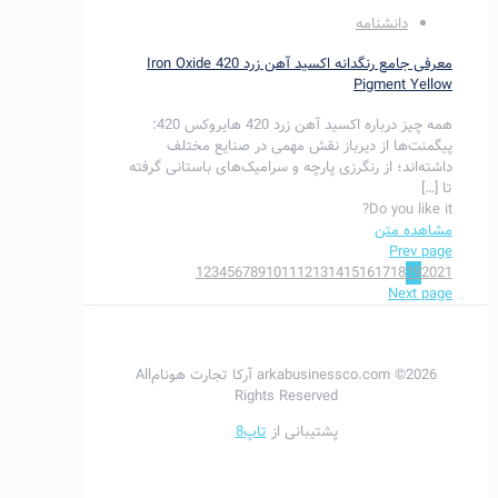
دانشنامه
معرفی جامع رنگدانه اکسید آهن زرد 420 Iron Oxide
Pigment Yellow
همه چیز درباره اکسید آهن زرد 420 هایروکس 420:
پیگمنت‌ها از دیرباز نقش مهمی در صنایع مختلف
داشته‌اند؛ از رنگرزی پارچه و سرامیک‌های باستانی گرفته
تا
[…]
Do you like it?
مشاهده متن
Prev page
1
2
3
4
5
6
7
8
9
10
11
12
13
14
15
16
17
18
19
20
21
Next page
2026© arkabusinessco.com آرکا تجارت هونامAll
Rights Reserved
پشتیبانی از
تاپ8