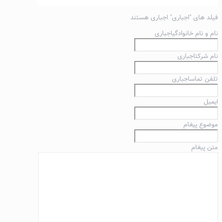
فیلد های "
اجباری
" اجباری هستند
نام و نام خانوادگی
اجباری
نام شرکت
اجباری
تلفن تماس
اجباری
ایمیل
موضوع پیغام
متن پیغام