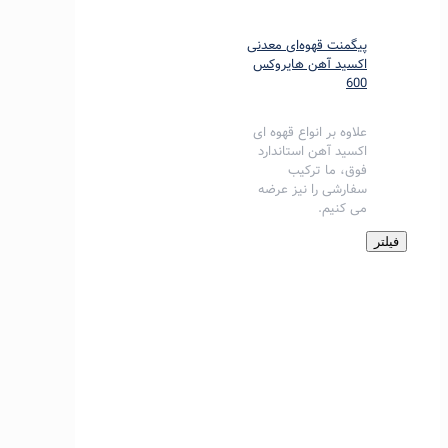
پیگمنت قهوه‌ای معدنی
اکسید آهن هایروکس
600
علاوه بر انواع قهوه ای
اکسید آهن استاندارد
فوق، ما ترکیب
سفارشی را نیز عرضه
می کنیم.
فیلتر