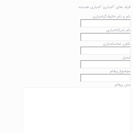
فیلد های "
اجباری
" اجباری هستند
نام و نام خانوادگی
اجباری
نام شرکت
اجباری
تلفن تماس
اجباری
ایمیل
موضوع پیغام
متن پیغام