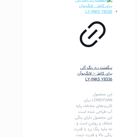
پیگمنت زرد رنگ آلی
برای کاغذ – لانگ‌یوآن
LY-INKS Y8336
این محصول
LONGYUAN برای
کاربردهای مختلف پایه
آب طراحی شده است.
این محصول دارای رنگی
شفاف و روشن است و
ته مایه رنگ زرد با قدرت
رنگی بالا و قدرت تینت