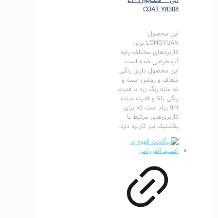
آلی – لانگ‌یوآن LY-
COAT Y8308
این محصول
LONGYUAN برای
کاربردهای مختلف پایه
آب طراحی شده است.
این محصول دارای رنگی
شفاف و روشن است و
ته مایه رنگ زرد با قدرت
رنگی بالا و قدرت تینت
tint زیاد است که برای
کاربری‌های مرتبط با
پلاستیک نیز کاربرد دارد.