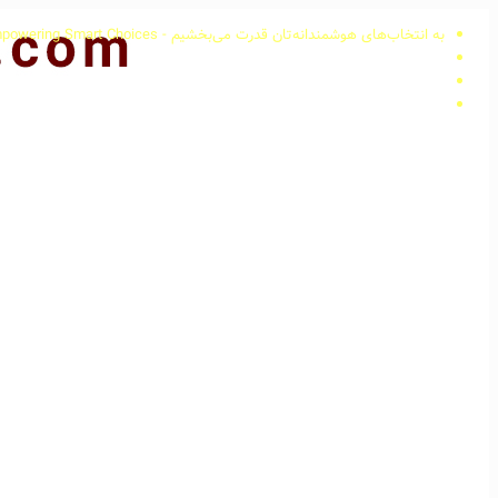
به انتخاب‌های هوشمندانه‌تان قدرت می‌بخشیم - Empowering Smart Choices
982173605
989362479850
info@arkabusinessco.com