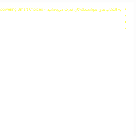
به انتخاب‌های هوشمندانه‌تان قدرت می‌بخشیم - Empowering Smart Choices
982173605
989362479850
info@arkabusinessco.com