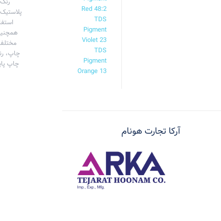
رنگ‌
Red 48:2
TDS
استفا
Pigment
همچنین
Violet 23
مختلفی
TDS
چاپ، رن
Pigment
چاپ پایه
Orange 13
آرکا تجارت هونام