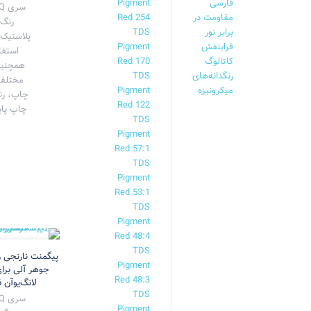
فارسی
Pigment
مقاومت در
Red 254
رنگ‌
برابر نور
TDS
فرابنفش
Pigment
استفا
کاتالوگ
Red 170
همچنین
رنگدانه‌های
TDS
مختلفی
میکرونیزه
Pigment
چاپ، رن
Red 122
چاپ پایه
TDS
Pigment
Red 57:1
TDS
Pigment
Red 53:1
TDS
Pigment
Red 48:4
TDS
Pigment
جوهر آلی برا
Red 48:3
لانگ‌یوآن LY-INKS FVQ-16
TDS
Pigment