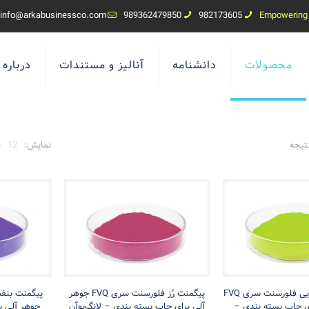
info@arkabusinessco.com
989362479850
982173605
محصولات
دانشنامه
آنالیز و مستندات
درباره 
مرتب‌سازی
نمایش:
12
4
بر
اساس
جدیدترین
پیگمنت زرد لیمویی فلورسنت سری FVQ
پیگمنت رُز فلورسنت سری FVQ جوهر
ی چاپ بسته بندی –
آلی برای چاپ بسته بندی – لانگ‌یوآن
جوهر آلی ب