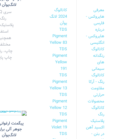
لانگ‌یوآن LY-INKS FVQ-10
معرفی
کاتالوگ
هایروکس -
2024 لانگ
رنگ‌
فارسی
یوآن
درباره
TDS
استفا
هایروکس -
Pigment
همچنین
انگلیسی
Yellow 83
مختلفی
کاتالوگ
TDS
چاپ، رن
رنگدانه
Pigment
چاپ پایه
های
Yellow
سیمانی
191
کاتالوگ
TDS
رنگ - آرکا
Pigment
مقاومت
Yellow 13
حرارتی
TDS
محصولات
Pigment
کاتالوگ
Yellow 12
رنگ
TDS
پلاستیک
Pigment
اکسید آهن
Violet 19
جوهر آلی برا
در بتن -
TDS
لانگ‌یوآن LY-INKS FVQ-21