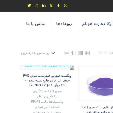
آرکا تجارت هونام
رویدادها
تماس با ما
72
48
2
پیگمنت صورتی فلورسنت سری FVQ
جوهر آلی برای چاپ بسته بندی –
لانگ‌یوآن LY-INKS FVQ-11
سری FVQ عمدتاً برای
رنگ‌آمیزی انواع
پلاستیک‌ها مانند PP/PE
استفاده می‌شود و
پیگمنت بنفش فلورسنت سری FVQ
رای چاپ بسته بندی –
همچنین در حوزه‌های