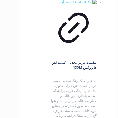
پیگمنت قرمز معدنی اکسید آهن
هایروکس 130M
به عنوان یک رنگ معدنی مهم،
قرمز اکسید آهن دارای کدورت
بالا، قدرت رنگی قوی، پراکندگی
آسان، پایداری نور عالی و
مقاومت عالی در برابر آب و هوا
است.
به طور گسترده در صنایع
بتن، کاشی سقف، سنگ فرش،
گچ کاری، سنگ تراشی، رنگ،