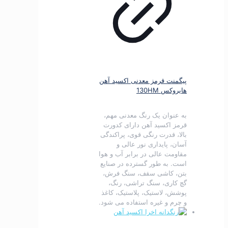
پیگمنت قرمز معدنی اکسید آهن
هایروکس 130HM
به عنوان یک رنگ معدنی مهم،
قرمز اکسید آهن دارای کدورت
بالا، قدرت رنگی قوی، پراکندگی
آسان، پایداری نور عالی و
مقاومت عالی در برابر آب و هوا
است.
به طور گسترده در صنایع
بتن، کاشی سقف، سنگ فرش،
گچ کاری، سنگ تراشی، رنگ،
پوشش، لاستیک، پلاستیک، کاغذ
و چرم و غیره استفاده می شود.