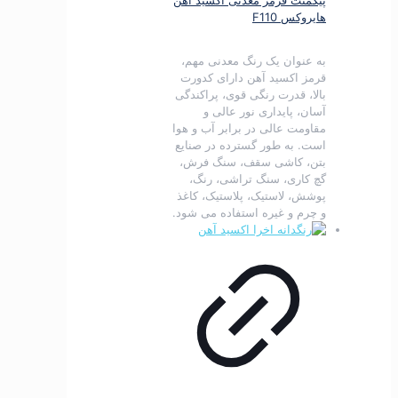
هایروکس F110
به عنوان یک رنگ معدنی مهم،
قرمز اکسید آهن دارای کدورت
بالا، قدرت رنگی قوی، پراکندگی
آسان، پایداری نور عالی و
مقاومت عالی در برابر آب و هوا
است.
به طور گسترده در صنایع
بتن، کاشی سقف، سنگ فرش،
گچ کاری، سنگ تراشی، رنگ،
پوشش، لاستیک، پلاستیک، کاغذ
و چرم و غیره استفاده می شود.