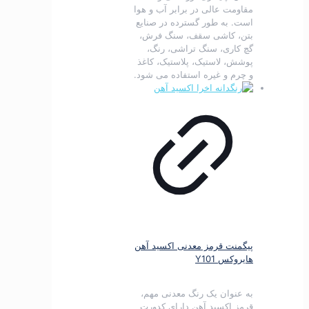
مقاومت عالی در برابر آب و هوا
است.
به طور گسترده در صنایع
بتن، کاشی سقف، سنگ فرش،
گچ کاری، سنگ تراشی، رنگ،
پوشش، لاستیک، پلاستیک، کاغذ
و چرم و غیره استفاده می شود.
پیگمنت قرمز معدنی اکسید آهن
هایروکس Y101
به عنوان یک رنگ معدنی مهم،
قرمز اکسید آهن دارای کدورت