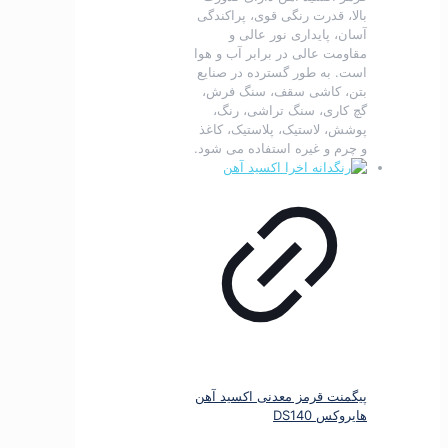
بالا، قدرت رنگی قوی، پراکندگی
آسان، پایداری نور عالی و
مقاومت عالی در برابر آب و هوا
است.
به طور گسترده در صنایع
بتن، کاشی سقف، سنگ فرش،
گچ کاری، سنگ تراشی، رنگ،
پوشش، لاستیک، پلاستیک، کاغذ
و چرم و غیره استفاده می شود.
پیگمنت قرمز معدنی اکسید آهن
هایروکس DS140