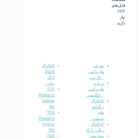
فایل‌های
PDF
نیاز
دارید
معرفی
کاتالوگ
هایروکس
2024
- فارسی
لانگ
درباره
یوآن
هایروکس
TDS
- انگلیسی
Pigment
کاتالوگ
Yellow
رنگدانه
83
های
TDS
سیمانی
Pigment
کاتالوگ
Yellow
رنگ - آرکا
191
مقاومت
TDS