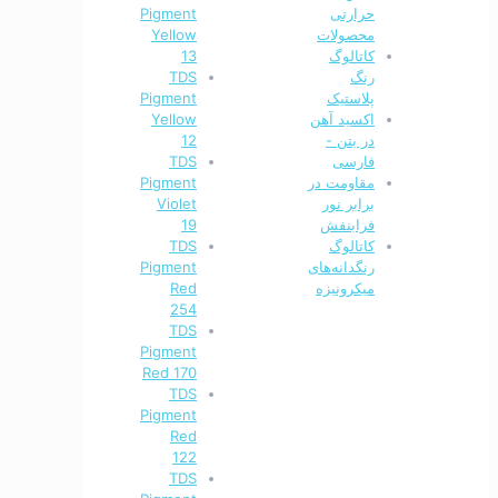
حرارتی
Pigment
محصولات
Yellow
کاتالوگ
13
رنگ
TDS
پلاستیک
Pigment
اکسید آهن
Yellow
در بتن -
12
فارسی
TDS
مقاومت در
Pigment
برابر نور
Violet
فرابنفش
19
کاتالوگ
TDS
رنگدانه‌های
Pigment
میکرونیزه
Red
254
TDS
Pigment
Red 170
TDS
Pigment
Red
122
TDS