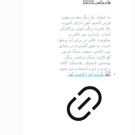
هایروکس DS110
به عنوان یک رنگ معدنی مهم،
قرمز اکسید آهن دارای کدورت
بالا، قدرت رنگی قوی، پراکندگی
آسان، پایداری نور عالی و
مقاومت عالی در برابر آب و هوا
است.
به طور گسترده در صنایع
بتن، کاشی سقف، سنگ فرش،
گچ کاری، سنگ تراشی، رنگ،
پوشش، لاستیک، پلاستیک، کاغذ
و چرم و غیره استفاده می شود.