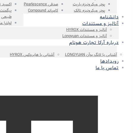
پودر میکرونیزه باریت
صدفی Pearlescence
اکسید ت
پودر میکرونیزه تالک
کامپاند Compound
پیگمنت
دانشنامه
طبیعی
آنالیز و مستندات
اولترا م
آنالیز و مستندات HYROX
آنالیز و مستندات Longyuan
درباره آرکا تجارت هونام
آشنایی با لانگ یوآن LONGYUAN
آشنایی با هایروکس HYROX
رویدادها
تماس با ما