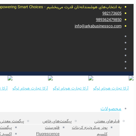
به انتخاب‌های هوشمندانه‌تان قدرت می‌بخشیم - Empowering Smart Choices
982173605
989362479850
info@arkabusinessco.com
محصولات
فیلرهای معدنی
پیگمنت‌های خاص
پیگمنت‌ معدنی
پودر میکرونیزه کربنات
فلورسنت
پیگمنت
کلسیم
Fluorescence
اکسید‌ 