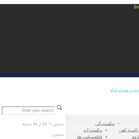
✕
پیگمنت آلی
مرتب‌سازی
نمایش 1–24 از 44 نتیجه
 اکسید آهن
پیگمنت آزو
بر
نمایش:
کروم
فتالوسیانین ها
اساس