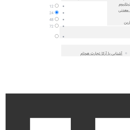
یتانیوم
جدیدترین
12
 معدنی
24
48
ارین
72
آشنایی با آرکا تجارت هونام